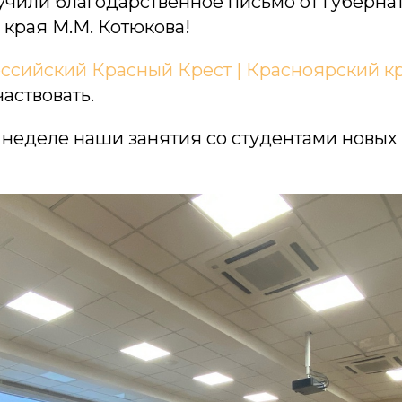
учили благодарственное письмо от губерна
 края М.М. Котюкова!
ссийский Красный Крест | Красноярский к
аствовать.
неделе наши занятия со студентами новых