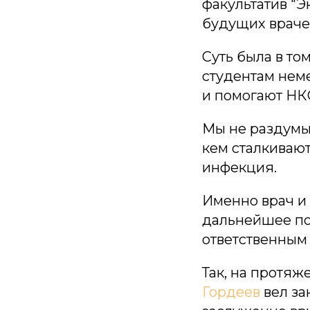
факультатив "
будущих враче
Суть была в то
студентам неме
и помогают НКО
Мы не раздумыв
кем сталкивают
инфекция.
Именно врач и
дальнейшее пов
ответственным 
Так, на протя
Гордеев
вел за