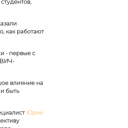
студентов,
казали
о, как работают
и - первые с
 ВИЧ-
шое влияние на
 и быть
пециалист
Юрий
лективу