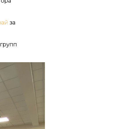
тора
рай
за
 групп