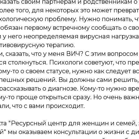
азать своим партнерам и родственникам о т
Более того, для некоторых это может преврат
хологическую проблему. Нужно понимать, чт
обязан первому встречному сообщать о сво
и у него неопределяемая вирусная нагрузка
тивовирусную терапию.
ки, сказать, что у меня ВИЧ? С этим вопросо
я столкнуться. Психологи советуют, что пр
ому-то о своем статусе, нужно как следует в
пешных решений. Вы должны сами решить, 
рассказывать о диагнозе. Кому-то нужно вр
му-то проще открыться сразу. Но очень важн
и, что с вами происходит.
кта "Ресурсный центр для женщин и семей,
" мы оказываем консультации о жизни с ди