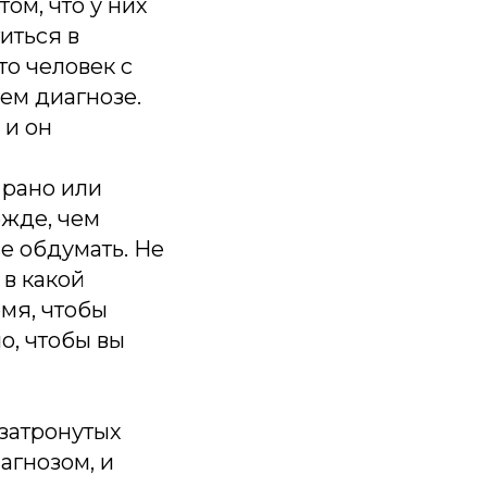
ом, что у них
иться в
о человек с
ем диагнозе.
 и он
м рано или
ежде, чем
се обдумать. Не
в какой
емя, чтобы
о, чтобы вы
 затронутых
агнозом, и